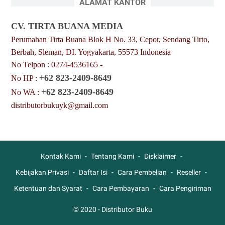
ALAMAT KANTOR
CV. TIRTA BUANA MEDIA
Perumahan Tirta Buana Blok H No. 33, Cepor, Sendang Tirto,
Berbah, Sleman, DI. Yogyakarta, 55573 Indonesia
No Telpon : 0274-4536165 -
+62 823-2409-8649
No HP :
+62 823-2409-8649
No WA :
distributorbukuyk@gmail.com
Kontak Kami
Tentang Kami
Disklaimer
Kebijakan Privasi
Daftar Isi
Cara Pembelian
Reseller
Ketentuan dan Syarat
Cara Pembayaran
Cara Pengiriman
© 2020 -
Distributor Buku