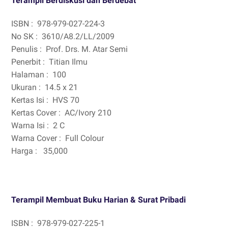
Terampil Berdiskusi dan Berdebat
ISBN :
978-979-027-224-3
No SK :
3610/A8.2/LL/2009
Penulis :
Prof. Drs. M. Atar Semi
Penerbit :
Titian Ilmu
Halaman :
100
Ukuran :
14.5 x 21
Kertas Isi :
HVS 70
Kertas Cover :
AC/Ivory 210
Warna Isi :
2 C
Warna Cover :
Full Colour
Harga :
35,000
Terampil Membuat Buku Harian & Surat Pribadi
ISBN :
978-979-027-225-1