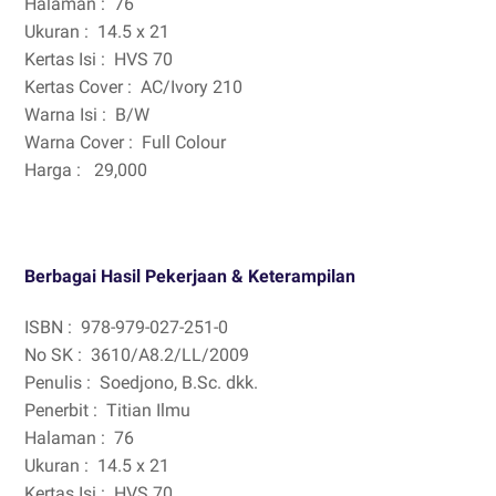
Halaman :
76
Ukuran :
14.5 x 21
Kertas Isi :
HVS 70
Kertas Cover :
AC/Ivory 210
Warna Isi :
B/W
Warna Cover :
Full Colour
Harga :
29,000
Berbagai Hasil Pekerjaan & Keterampilan
ISBN :
978-979-027-251-0
No SK :
3610/A8.2/LL/2009
Penulis :
Soedjono, B.Sc. dkk.
Penerbit :
Titian Ilmu
Halaman :
76
Ukuran :
14.5 x 21
Kertas Isi :
HVS 70