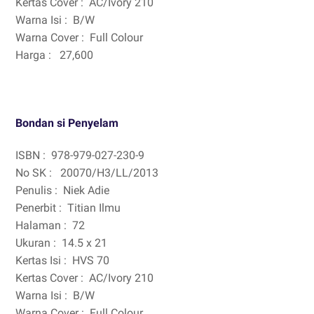
Kertas Cover :
AC/Ivory 210
Warna Isi :
B/W
Warna Cover :
Full Colour
Harga :
27,600
Bondan si Penyelam
ISBN :
978-979-027-230-9
No SK :
20070/H3/LL/2013
Penulis :
Niek Adie
Penerbit :
Titian Ilmu
Halaman :
72
Ukuran :
14.5 x 21
Kertas Isi :
HVS 70
Kertas Cover :
AC/Ivory 210
Warna Isi :
B/W
Warna Cover :
Full Colour