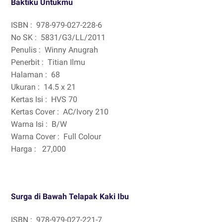
Baktiku Untukmu
ISBN :
978-979-027-228-6
No SK :
5831/G3/LL/2011
Penulis :
Winny Anugrah
Penerbit :
Titian Ilmu
Halaman :
68
Ukuran :
14.5 x 21
Kertas Isi :
HVS 70
Kertas Cover :
AC/Ivory 210
Warna Isi :
B/W
Warna Cover :
Full Colour
Harga :
27,000
Surga di Bawah Telapak Kaki Ibu
ISBN :
978-979-027-221-7