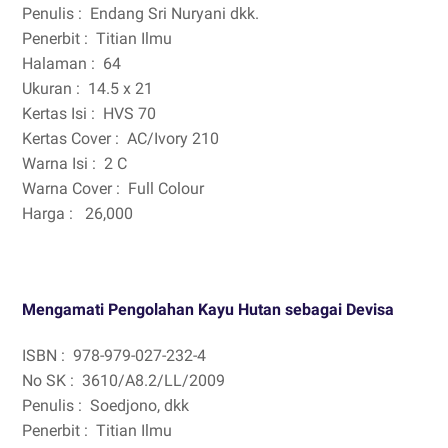
Penulis :
Endang Sri Nuryani dkk.
Penerbit :
Titian Ilmu
Halaman :
64
Ukuran :
14.5 x 21
Kertas Isi :
HVS 70
Kertas Cover :
AC/Ivory 210
Warna Isi :
2 C
Warna Cover :
Full Colour
Harga :
26,000
Mengamati Pengolahan Kayu Hutan sebagai Devisa
ISBN :
978-979-027-232-4
No SK :
3610/A8.2/LL/2009
Penulis :
Soedjono, dkk
Penerbit :
Titian Ilmu