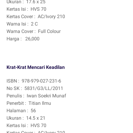
Ukuran :
17.6 x 25
Kertas Isi :
HVS 70
Kertas Cover :
AC/Ivory 210
Warna Isi :
2 C
Warna Cover :
Full Colour
Harga :
26,000
Krat-Krat Mencari Keadilan
ISBN :
978-979-027-231-6
No SK :
5831/G3/LL/2011
Penulis :
Iwan Soekri Munaf
Penerbit :
Titian Ilmu
Halaman :
56
Ukuran :
14.5 x 21
Kertas Isi :
HVS 70
Kertas Cover :
AC/Ivory 210