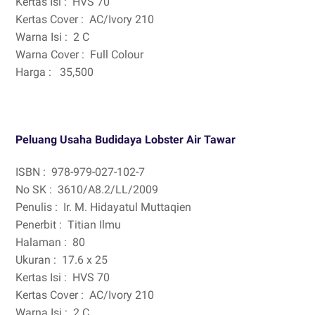
Kertas Isi :
HVS 70
Kertas Cover :
AC/Ivory 210
Warna Isi :
2 C
Warna Cover :
Full Colour
Harga :
35,500
Peluang Usaha Budidaya Lobster Air Tawar
ISBN :
978-979-027-102-7
No SK :
3610/A8.2/LL/2009
Penulis :
Ir. M. Hidayatul Muttaqien
Penerbit :
Titian Ilmu
Halaman :
80
Ukuran :
17.6 x 25
Kertas Isi :
HVS 70
Kertas Cover :
AC/Ivory 210
Warna Isi :
2 C