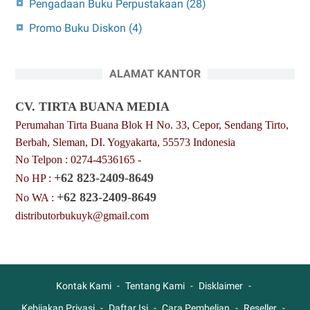
Pengadaan Buku Perpustakaan
(28)
Promo Buku Diskon
(4)
ALAMAT KANTOR
CV. TIRTA BUANA MEDIA
Perumahan Tirta Buana Blok H No. 33, Cepor, Sendang Tirto,
Berbah, Sleman, DI. Yogyakarta, 55573 Indonesia
No Telpon : 0274-4536165 -
+62 823-2409-8649
No HP :
+62 823-2409-8649
No WA :
distributorbukuyk@gmail.com
Kontak Kami
Tentang Kami
Disklaimer
Kebijakan Privasi
Daftar Isi
Cara Pembelian
Reseller