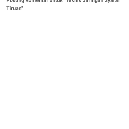
Posting Komentar untuk "Teknik Jaringan Syaraf
Tiruan"