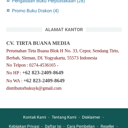
Pengadaan Buku Perpustakaan
(28)
Promo Buku Diskon
(4)
ALAMAT KANTOR
CV. TIRTA BUANA MEDIA
Perumahan Tirta Buana Blok H No. 33, Cepor, Sendang Tirto,
Berbah, Sleman, DI. Yogyakarta, 55573 Indonesia
No Telpon : 0274-4536165 -
+62 823-2409-8649
No HP :
+62 823-2409-8649
No WA :
distributorbukuyk@gmail.com
Kontak Kami
Tentang Kami
Disklaimer
Kebijakan Privasi
Daftar Isi
Cara Pembelian
Reseller