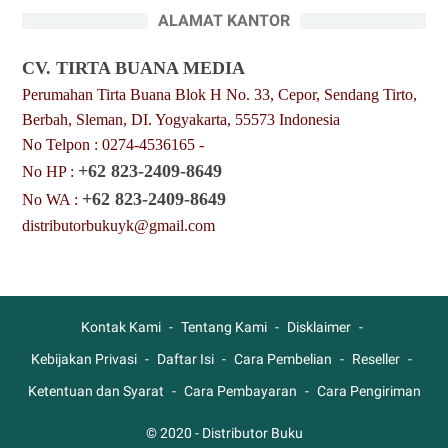
ALAMAT KANTOR
CV. TIRTA BUANA MEDIA
Perumahan Tirta Buana Blok H No. 33, Cepor, Sendang Tirto,
Berbah, Sleman, DI. Yogyakarta, 55573 Indonesia
No Telpon : 0274-4536165 -
+62 823-2409-8649
No HP :
+62 823-2409-8649
No WA :
distributorbukuyk@gmail.com
Kontak Kami
Tentang Kami
Disklaimer
Kebijakan Privasi
Daftar Isi
Cara Pembelian
Reseller
Ketentuan dan Syarat
Cara Pembayaran
Cara Pengiriman
© 2020 -
Distributor Buku