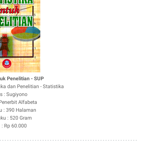
tuk Penelitian - SUP
ika dan Penelitian - Statistika
is
: Sugiyono
 Penerbit Alfabeta
u
: 390 Halaman
uku
: 520 Gram
a
: Rp 60.000