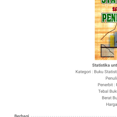
Statistika un
Kategori : Buku Statist
Penul
Penerbit
:
Tebal Buk
Berat B
Harg
Berbagi