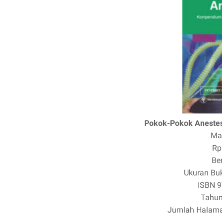
Pokok-Pokok Anestes
Ma
Rp
Be
Ukuran Bu
ISBN
9
Tahun
Jumlah Halam