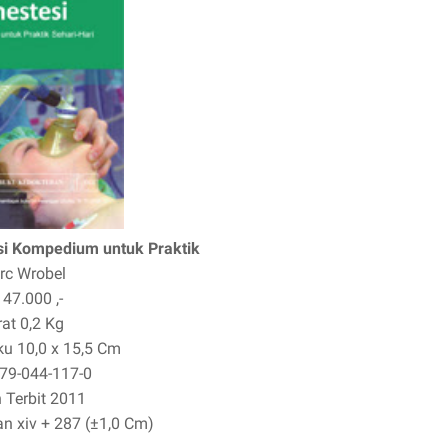
i Kompedium untuk Praktik
rc Wrobel
 47.000 ,-
rat
0,2 Kg
ku
10,0 x 15,5 Cm
79-044-117-0
 Terbit
2011
an
xiv + 287 (±1,0 Cm)